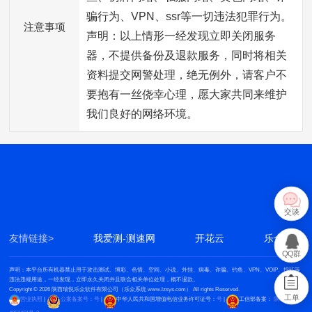
骗行为、VPN、ssr等一切违法犯罪行为。
注意事项
声明：以上情形一经发现立即关闭服务
器，不提供备份及退款服务，同时将相关
资料提交网警处理，绝无例外，请客户不
要抱有一丝侥幸心理，愿大家共同来维护
我们良好的网络环境。
交谈
友情链接>
我爱测-测速网
开花云
乐众系统
QQ群
声明：本平台所有机器禁止用于攻击测试、博彩、色情、空间、小说、外挂、病毒、诈骗、钓鱼、VPN、VOIP、挖矿等
违法违规用途，一经发现，立即永久关闭并且联合相关单位处理，概不退款。
Copyright © 2026 陕西瑞悦乐众软件有限公司（乐众系统
www.lzsys.com
） All rights Reserved.
工单
营业执照
|
公案备案号：号
|
中华人民共和国增值电信业务许可证号：
号
|
工信部备案：
陕ICP备202