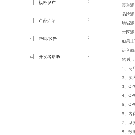
模板发布
渠道
查看全部>>
品牌
产品介绍
地域
大区
帮助/公告
如果上
进入商
开发者帮助
然后点
1、商
2、实
3、C
4、C
5、CP
6、内
7、系
8、数