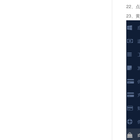
22、
23、