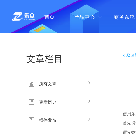
首页
产品中心
财务系统
DCIM自动化
文章栏目
PVE-KVM
< 返
财务系统
所有文章
Hyper-V受控
更新历史
插件中心
使用乐
插件发布
首先 
模板购买
请先参