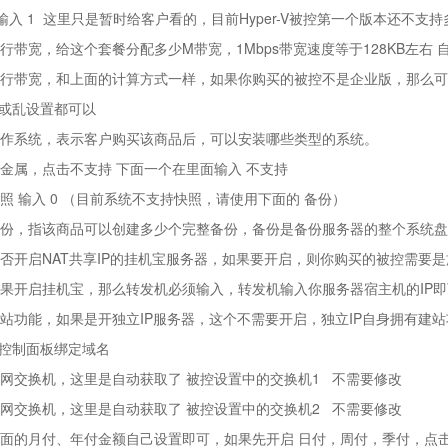
P 输入 1 这里只是暂时给客户看的，目前Hyper-V被控第一个版本还不支持
上行带宽，给这个套餐分配多少M带宽，1Mbps带宽速度等于128KB左右
下行带宽，和上面的计算方式一样，如果你购买的被控不是企业版，那么
或乱设置都可以
操作系统，表示客户购买该商品后，可以安装哪些类型的系统。
裸金属，点击不支持 下面一个在里面输入 不支持
快照 输入 0 （目前系统不支持快照，请使用下面的 备份）
备份，指该商品可以创建多少个完整备份，备份是备份服务器的整个系统
是否开启NAT共享IP的挂机宝服务器，如果要开启，则你购买的被控需要
如果开启挂机宝，那么转发机必须输入，转发机输入你服务器宿主机的IP即
建站功能，如果是开独立IP服务器，这个不需要开启，独立IP自身拥有建站
控制面板绑定域名
外网交换机，这里是自动获取了 被控设置中的交换机1 不需要修改
内网交换机，这里是自动获取了 被控设置中的交换机2 不需要修改
下面的月付、年付金额自己设置即可，如果先开启 日付，周付，季付，点