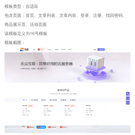
模板类型：自适应
包含页面：首页、文章列表、文章内容、登录、注册、找回密码、
商品展示页、活动页面
该模板定义为16号模板
模板截图：