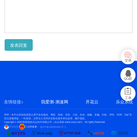
发表回复
交谈
QQ群
工单
友情链接>
我爱测-测速网
开花云
乐众系统
声明：本平台所有机器禁止用于攻击测试、博彩、色情、空间、小说、外挂、病毒、诈骗、钓鱼、VPN、VOIP、挖矿等
违法违规用途，一经发现，立即永久关闭并且联合相关单位处理，概不退款。
Copyright © 2026 陕西瑞悦乐众软件有限公司（乐众系统
www.lzsys.com
） All rights Reserved.
营业执照
工信部备案：
陕ICP备2024053461号-3