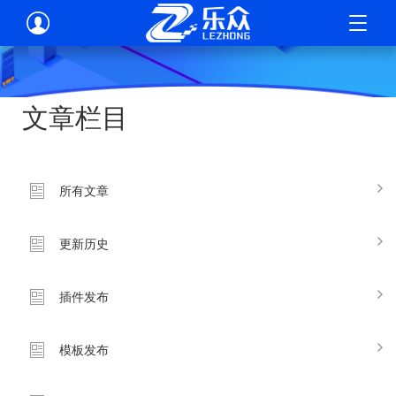
新闻公告/帮助中心
文章栏目
官方最新动态、帮助文档、将会更新到此页面
所有文章
更新历史
插件发布
模板发布